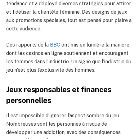
tendance et a déployé diverses stratégies pour attirer
et fidéliser la clientèle féminine. Des designs de jeux
aux promotions spéciales, tout est pensé pour plaire à
cette audience.
Des rapports de la
BBC
ont mis en lumière la manière
dont les casinos en ligne soutiennent et encouragent
les femmes dans l’industrie. Un signe que l’industrie du
jeu n’est plus l’exclusivité des hommes.
Jeux responsables et finances
personnelles
Il est impossible d’ignorer l’aspect sombre du jeu.
Nombreuses sont les personnes à risque de
développer une addiction, avec des conséquences