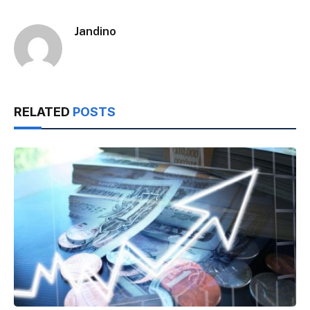
Jandino
RELATED
POSTS