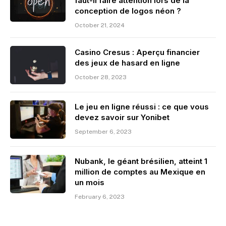
faut-il faire attention lors de la
conception de logos néon ?
October 21, 2024
Casino Cresus : Aperçu financier
des jeux de hasard en ligne
October 28, 2023
Le jeu en ligne réussi : ce que vous
devez savoir sur Yonibet
September 6, 2023
Nubank, le géant brésilien, atteint 1
million de comptes au Mexique en
un mois
February 6, 2023