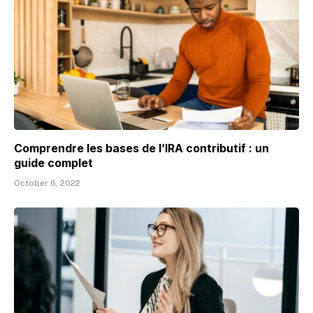
Comprendre les bases de l’IRA contributif : un
guide complet
October 6, 2022