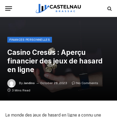
FINANCES PERSONNELLES
Casino Cresus : Aperçu
financier des jeux de hasard
en ligne
By
Jandino
October 28, 2023
No Comments
3 Mins Read
Le monde des jeux de hasard en ligne a connu une