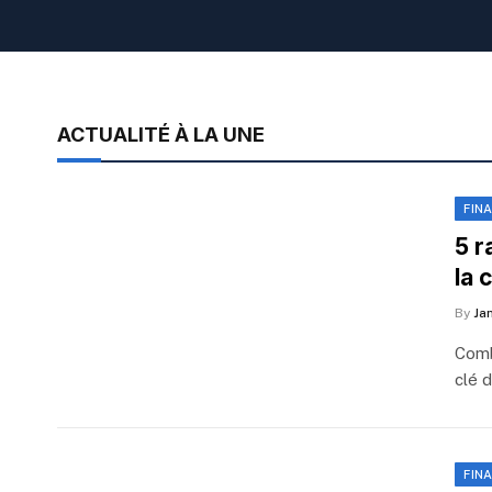
ACTUALITÉ À LA UNE
FIN
5 r
la 
By
Ja
Comb
clé 
FIN