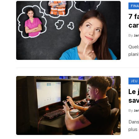
FIN
7 f
car
By
Ja
Quel
plani
JEU
Le 
sav
By
Ja
Dans
plus 