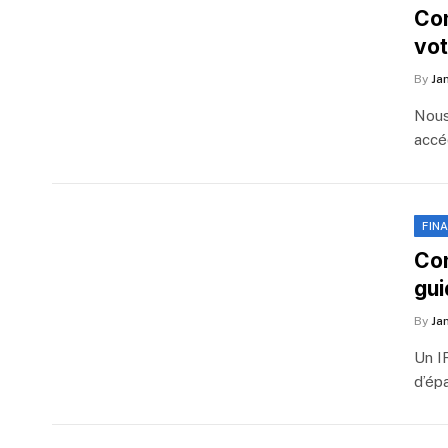
Com
vot
By
Ja
Nous
accé
FIN
Com
gui
By
Ja
Un I
d’ép