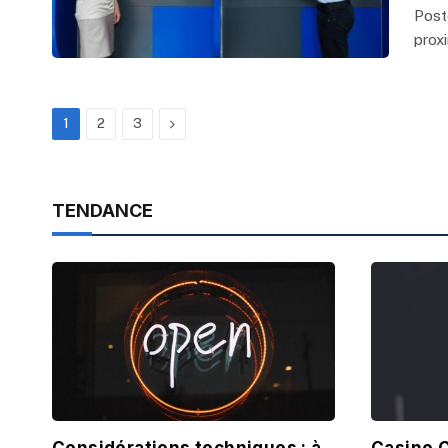
Post
prox
Next
1
2
3
TENDANCE