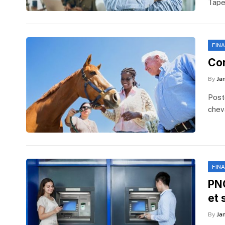
Tape
FIN
Com
By
Ja
Post
chev
FIN
PNC
et 
By
Ja